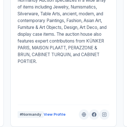
Normandy Auction specializes in a wide array
of items including Jewelry, Numismatics,
Silverware, Table Arts, ancient, modern, and
contemporary Paintings, Fashion, Asian Art,
Furniture & Art Objects, Design, Art Deco, and
display case items. The auction house also
features expert contributions from KÜNKER
PARIS, MAISON PLAATT, PERAZZONE &
BRUN, CABINET TURQUIN, and CABINET
PORTIER.
#Normandy
View Profile