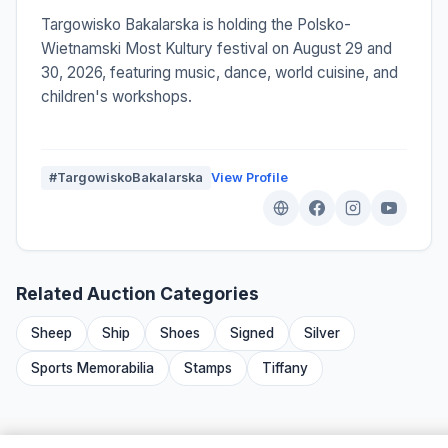
Targowisko Bakalarska is holding the Polsko-
Wietnamski Most Kultury festival on August 29 and
30, 2026, featuring music, dance, world cuisine, and
children's workshops.
#TargowiskoBakalarska
View Profile
Related Auction Categories
Sheep
Ship
Shoes
Signed
Silver
Sports Memorabilia
Stamps
Tiffany
We are family ❤️👋 –
Auctify
·
Auctions Near Me