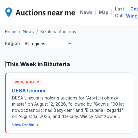
Last
Get
BIŻ
|
|
News
Map
Call
Widg
Home
/
News
/
Biżuteria Auctions
Region
This Week in Biżuteria
WED, AUG 12
DESA Unicum
DESA Unicum is holding auctions for "Artyści i obrazy
miasta" on August 12, 2026, followed by "Gdynia. 100 lat
nowoczesności nad Bałtykiem" and "Biżuteria i zegarki"
on August 13, 2026, and "Dekady. Wielcy Mistrzowie ...
View Profile →