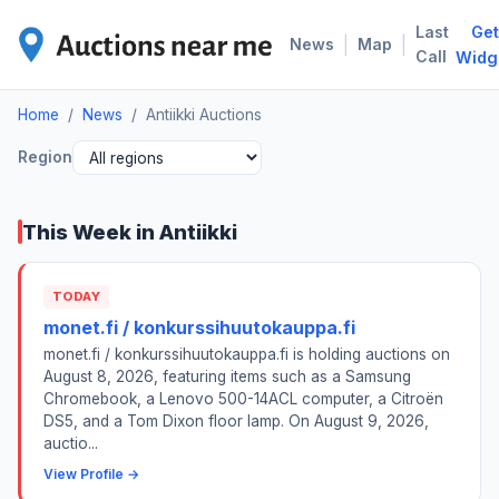
Last
Get
ANT
|
|
News
Map
Call
Widg
Home
/
News
/
Antiikki Auctions
Region
This Week in Antiikki
TODAY
monet.fi / konkurssihuutokauppa.fi
monet.fi / konkurssihuutokauppa.fi is holding auctions on
August 8, 2026, featuring items such as a Samsung
Chromebook, a Lenovo 500-14ACL computer, a Citroën
DS5, and a Tom Dixon floor lamp. On August 9, 2026,
auctio...
View Profile →