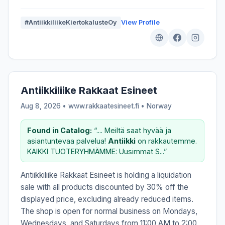
#AntiikkiliikeKiertokalusteOy
View Profile
Antiikkiliike Rakkaat Esineet
Aug 8, 2026 • www.rakkaatesineet.fi •
Norway
Found in Catalog:
“.... Meiltä saat hyvää ja
asiantuntevaa palvelua!
Antiikki
on rakkautemme.
KAIKKI TUOTERYHMÄMME: Uusimmat S...”
Antiikkiliike Rakkaat Esineet is holding a liquidation
sale with all products discounted by 30% off the
displayed price, excluding already reduced items.
The shop is open for normal business on Mondays,
Wednesdays, and Saturdays from 11:00 AM to 2:00