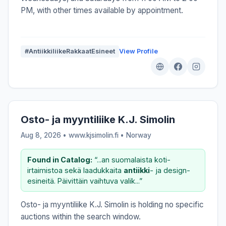
PM, with other times available by appointment.
#AntiikkiliikeRakkaatEsineet
View Profile
Osto- ja myyntiliike K.J. Simolin
Aug 8, 2026 • www.kjsimolin.fi •
Norway
Found in Catalog:
“...an suomalaista koti-
irtaimistoa sekä laadukkaita
antiikki
- ja design-
esineitä. Päivittäin vaihtuva valik...”
Osto- ja myyntiliike K.J. Simolin is holding no specific
auctions within the search window.